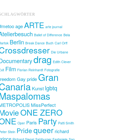
SCHLAGWÖRTER
ARTE
#metoo
age
arte journal
Atelierbesuch
Ballet of Difference
Bela
Berlin
Bartok
Break Dance
Buch
Carl Orff
Crossdresser
Die Urbane
drag
Documentary
Edith Clever
Film
Exit
Florian Reinhardt
Fotografie
Gran
freedom
Gay pride
Canaria
lgbtq
Kunst
Maspalomas
METROPOLIS
MissPerfect
ONE ZERO
Movie
ONE
Party
Paris
Oper
Patti Smith
queer
Pride
richard
Peter Stein
prince
Richard Siegal
Salzburger Festspiele
Sao