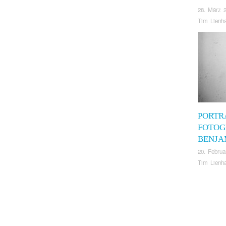
28. März 
Tim Lienh
PORTR
FOTOG
BENJA
20. Februa
Tim Lienh