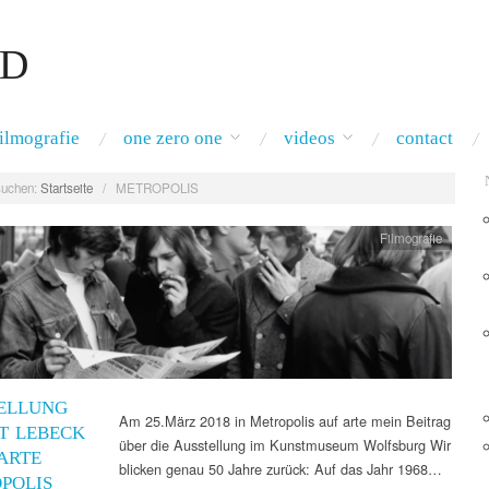
RD
filmografie
one zero one
videos
contact
uchen:
Startseite
/
METROPOLIS
Filmografie
ELLUNG
Am 25.März 2018 in Metropolis auf arte mein Beitrag
T LEBECK
über die Ausstellung im Kunstmuseum Wolfsburg Wir
 ARTE
blicken genau 50 Jahre zurück: Auf das Jahr 1968…
POLIS