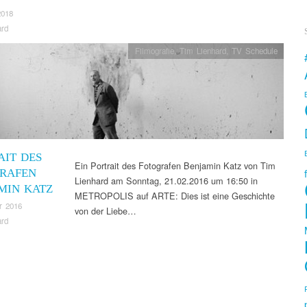
2018
ard
Filmografie
,
Tim Lienhard
,
TV Schedule
AIT DES
Ein Portrait des Fotografen Benjamin Katz von Tim
RAFEN
Lienhard am Sonntag, 21.02.2016 um 16:50 in
MIN KATZ
METROPOLIS auf ARTE: Dies ist eine Geschichte
r 2016
von der Liebe…
ard