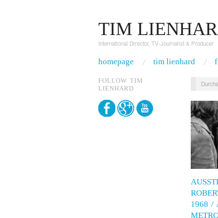
TIM LIENHA
International Director, TV-Journalist & Producer
homepage
tim lienhard
FOLLOW TIM
Durchs
LIENHARD
AUSST
ROBER
1968 /
METRO