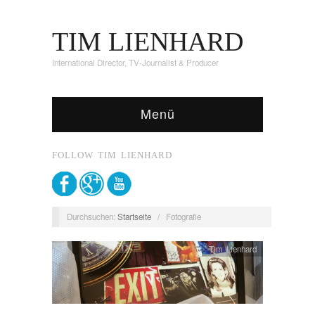
TIM LIENHARD
International Director, TV-Journalist & Producer
Menü
FOLLOW TIM LIENHARD
Durchsuchen:
Startseite
/
Fotografie
Tim Lienhard