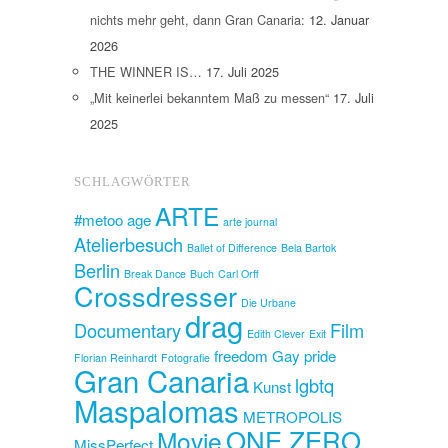
nichts mehr geht, dann Gran Canaria:
12. Januar
2026
THE WINNER IS…
17. Juli 2025
„Mit keinerlei bekanntem Maß zu messen“
17. Juli
2025
SCHLAGWÖRTER
ARTE
#metoo
age
arte journal
Atelierbesuch
Ballet of Difference
Bela Bartok
Berlin
Break Dance
Buch
Carl Orff
Crossdresser
Die Urbane
drag
Documentary
Film
Edith Clever
Exit
freedom
Gay pride
Florian Reinhardt
Fotografie
Gran Canaria
lgbtq
Kunst
Maspalomas
METROPOLIS
ONE ZERO
Movie
MissPerfect