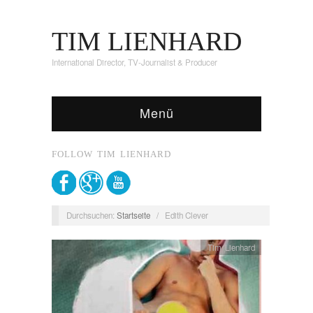
TIM LIENHARD
International Director, TV-Journalist & Producer
Menü
FOLLOW TIM LIENHARD
Durchsuchen:
Startseite
/
Edith Clever
Tim Lienhard