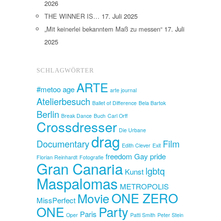
2026
THE WINNER IS…
17. Juli 2025
„Mit keinerlei bekanntem Maß zu messen“
17. Juli
2025
SCHLAGWÖRTER
ARTE
#metoo
age
arte journal
Atelierbesuch
Ballet of Difference
Bela Bartok
Berlin
Break Dance
Buch
Carl Orff
Crossdresser
Die Urbane
drag
Documentary
Film
Edith Clever
Exit
freedom
Gay pride
Florian Reinhardt
Fotografie
Gran Canaria
lgbtq
Kunst
Maspalomas
METROPOLIS
ONE ZERO
Movie
MissPerfect
ONE
Party
Paris
Oper
Patti Smith
Peter Stein