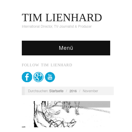
TIM LIENHARD
International Director, TV-Journalist & Producer
Menü
FOLLOW TIM LIENHARD
Durchsuchen:
Startseite
/
2016
/
November
Tim Lienhard
,
TV Schedule