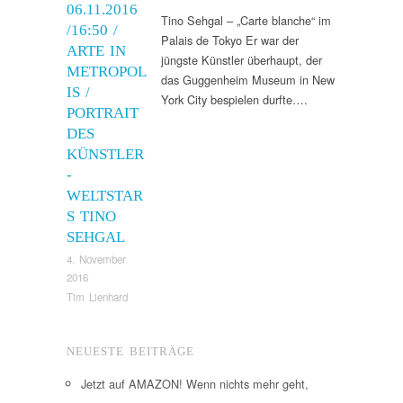
06.11.2016
Tino Sehgal – „Carte blanche“ im
/16:50 /
Palais de Tokyo Er war der
ARTE IN
jüngste Künstler überhaupt, der
METROPOL
das Guggenheim Museum in New
IS /
York City bespielen durfte….
PORTRAIT
DES
KÜNSTLER
-
WELTSTAR
S TINO
SEHGAL
4. November
2016
Tim Lienhard
NEUESTE BEITRÄGE
Jetzt auf AMAZON! Wenn nichts mehr geht,