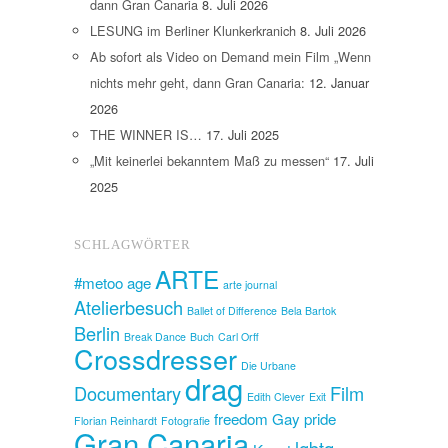
dann Gran Canaria
8. Juli 2026
LESUNG im Berliner Klunkerkranich
8. Juli 2026
Ab sofort als Video on Demand mein Film „Wenn
nichts mehr geht, dann Gran Canaria:
12. Januar
2026
THE WINNER IS…
17. Juli 2025
„Mit keinerlei bekanntem Maß zu messen“
17. Juli
2025
SCHLAGWÖRTER
ARTE
#metoo
age
arte journal
Atelierbesuch
Ballet of Difference
Bela Bartok
Berlin
Break Dance
Buch
Carl Orff
Crossdresser
Die Urbane
drag
Documentary
Film
Edith Clever
Exit
freedom
Gay pride
Florian Reinhardt
Fotografie
Gran Canaria
lgbtq