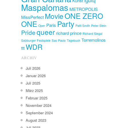
Kunst
Maspalomas
METROPOLIS
ONE ZERO
Movie
MissPerfect
ONE
Party
Paris
Oper
Patti Smith
Peter Stein
queer
Pride
richard prince
Richard Siegal
Torremolinos
Salzburger Festspiele
Sao Paolo
Tagebuch
WDR
ttt
ARCHIV
Juli 2026
Januar 2026
Juli 2025
März 2025
Februar 2025
November 2024
September 2024
August 2023
Juli 2023