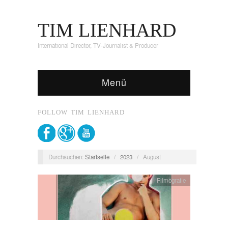
TIM LIENHARD
International Director, TV-Journalist & Producer
Menü
FOLLOW TIM LIENHARD
Durchsuchen:
Startseite
/
2023
/
August
Filmografie