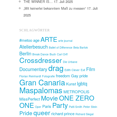
THE WINNER IS…
17. Juli 2025
„Mit keinerlei bekanntem Maß zu messen“
17. Juli
2025
SCHLAGWÖRTER
ARTE
#metoo
age
arte journal
Atelierbesuch
Ballet of Difference
Bela Bartok
Berlin
Break Dance
Buch
Carl Orff
Crossdresser
Die Urbane
drag
Documentary
Film
Edith Clever
Exit
freedom
Gay pride
Florian Reinhardt
Fotografie
Gran Canaria
lgbtq
Kunst
Maspalomas
METROPOLIS
ONE ZERO
Movie
MissPerfect
ONE
Party
Paris
Oper
Patti Smith
Peter Stein
queer
Pride
richard prince
Richard Siegal