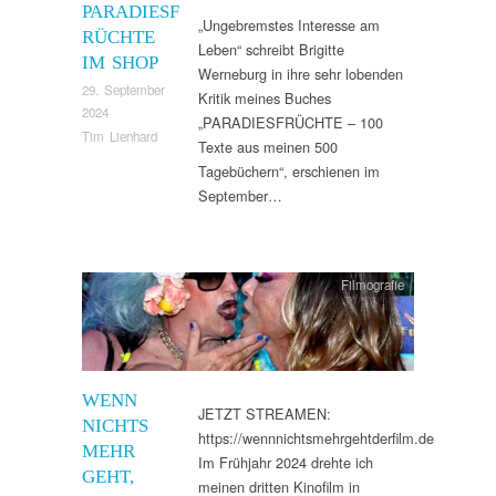
PARADIESF
„Ungebremstes Interesse am
RÜCHTE
Leben“ schreibt Brigitte
IM SHOP
Werneburg in ihre sehr lobenden
29. September
Kritik meines Buches
2024
„PARADIESFRÜCHTE – 100
Tim Lienhard
Texte aus meinen 500
Tagebüchern“, erschienen im
September…
Filmografie
WENN
JETZT STREAMEN:
NICHTS
https://wennnichtsmehrgehtderfilm.de
MEHR
Im Frühjahr 2024 drehte ich
GEHT,
meinen dritten Kinofilm in