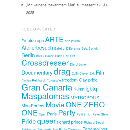
„Mit keinerlei bekanntem Maß zu messen“
17. Juli
2025
SCHLAGWÖRTER
ARTE
#metoo
age
arte journal
Atelierbesuch
Ballet of Difference
Bela Bartok
Berlin
Break Dance
Buch
Carl Orff
Crossdresser
Die Urbane
drag
Documentary
Film
Edith Clever
Exit
freedom
Gay pride
Florian Reinhardt
Fotografie
Gran Canaria
lgbtq
Kunst
Maspalomas
METROPOLIS
ONE ZERO
Movie
MissPerfect
ONE
Party
Paris
Oper
Patti Smith
Peter Stein
queer
Pride
richard prince
Richard Siegal
Torremolinos
Salzburger Festspiele
Sao Paolo
Tagebuch