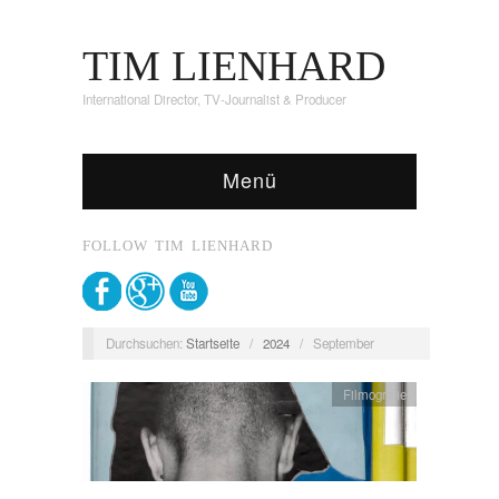
TIM LIENHARD
International Director, TV-Journalist & Producer
Menü
FOLLOW TIM LIENHARD
Durchsuchen:
Startseite
/
2024
/
September
Filmografie