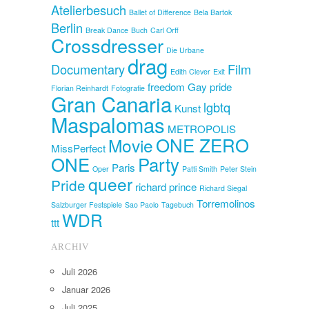
Atelierbesuch
Ballet of Difference
Bela Bartok
Berlin
Break Dance
Buch
Carl Orff
Crossdresser
Die Urbane
drag
Documentary
Film
Edith Clever
Exit
freedom
Gay pride
Florian Reinhardt
Fotografie
Gran Canaria
lgbtq
Kunst
Maspalomas
METROPOLIS
ONE ZERO
Movie
MissPerfect
ONE
Party
Paris
Oper
Patti Smith
Peter Stein
queer
Pride
richard prince
Richard Siegal
Torremolinos
Salzburger Festspiele
Sao Paolo
Tagebuch
WDR
ttt
ARCHIV
Juli 2026
Januar 2026
Juli 2025