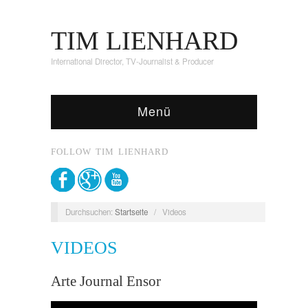
TIM LIENHARD
International Director, TV-Journalist & Producer
Menü
FOLLOW TIM LIENHARD
Durchsuchen:
Startseite
/
Videos
VIDEOS
Arte Journal Ensor