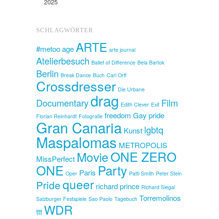
2025
SCHLAGWÖRTER
ARTE
#metoo
age
arte journal
Atelierbesuch
Ballet of Difference
Bela Bartok
Berlin
Break Dance
Buch
Carl Orff
Crossdresser
Die Urbane
drag
Documentary
Film
Edith Clever
Exit
freedom
Gay pride
Florian Reinhardt
Fotografie
Gran Canaria
lgbtq
Kunst
Maspalomas
METROPOLIS
ONE ZERO
Movie
MissPerfect
ONE
Party
Paris
Oper
Patti Smith
Peter Stein
queer
Pride
richard prince
Richard Siegal
Torremolinos
Salzburger Festspiele
Sao Paolo
Tagebuch
WDR
ttt