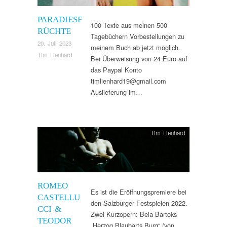
PARADIESF
100 Texte aus meinen 500
RÜCHTE
Tagebüchern Vorbestellungen zu
20. Juli 2023
meinem Buch ab jetzt möglich.
Tim Lienhard
Bei Überweisung von 24 Euro auf
das Paypal Konto
timlienhard19@gmail.com
Auslieferung im…
Tim Lienhard
ROMEO
Es ist die Eröffnungspremiere bei
CASTELLU
den Salzburger Festspielen 2022.
CCI &
Zwei Kurzopern: Bela Bartoks
TEODOR
„Herzog Blaubarts Burg“ (von