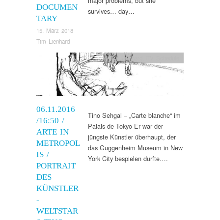
major problems, but she
DOCUMEN
survives… day…
TARY
15. März 2018
Tim Lienhard
Tim Lienhard
,
TV Schedule
06.11.2016
Tino Sehgal – „Carte blanche“ im
/16:50 /
Palais de Tokyo Er war der
ARTE IN
jüngste Künstler überhaupt, der
METROPOL
das Guggenheim Museum in New
IS /
York City bespielen durfte….
PORTRAIT
DES
KÜNSTLER
-
WELTSTAR