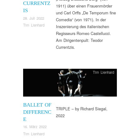
CURRENTZ
1911) über einen Frauenmörder
IS
und Carl Orffs „De Temporum fine
28. Juli 2022
Comedia“ (von 1971). In der
Tim Lienhard
Inszenierung des italienischen
Regisseurs Romeo Castellucci.
Am Dirigentenpult: Teodor
Currentzis.
Tim Lienhard
BALLET OF
TRIPLE – by Richard Siegal,
DIFFERENC
2022
E
16. März 2022
Tim Lienhard