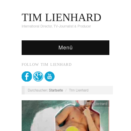
TIM LIENHARD
International Director, TV-Journalist & Producer
Menü
FOLLOW TIM LIENHARD
Durchsuchen:
Startseite
/
Tim Lienhard
Tim Lienhard