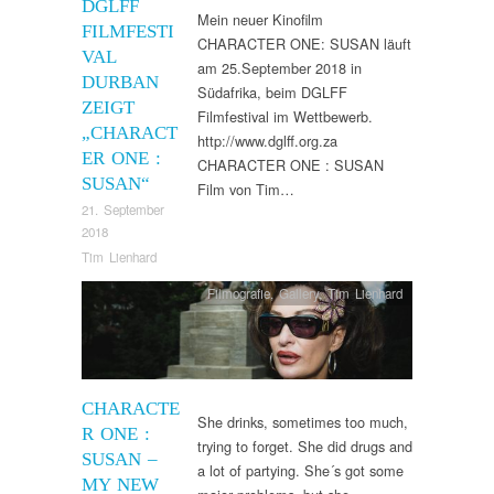
DGLFF
Mein neuer Kinofilm
FILMFESTI
CHARACTER ONE: SUSAN läuft
VAL
am 25.September 2018 in
DURBAN
Südafrika, beim DGLFF
ZEIGT
Filmfestival im Wettbewerb.
„CHARACT
http://www.dglff.org.za
ER ONE :
CHARACTER ONE : SUSAN
SUSAN“
Film von Tim…
21. September
2018
Tim Lienhard
Filmografie
,
Gallery
,
Tim Lienhard
CHARACTE
She drinks, sometimes too much,
R ONE :
trying to forget. She did drugs and
SUSAN –
a lot of partying. She´s got some
MY NEW