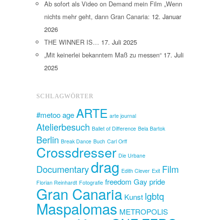
Ab sofort als Video on Demand mein Film „Wenn
nichts mehr geht, dann Gran Canaria:
12. Januar
2026
THE WINNER IS…
17. Juli 2025
„Mit keinerlei bekanntem Maß zu messen“
17. Juli
2025
SCHLAGWÖRTER
ARTE
#metoo
age
arte journal
Atelierbesuch
Ballet of Difference
Bela Bartok
Berlin
Break Dance
Buch
Carl Orff
Crossdresser
Die Urbane
drag
Documentary
Film
Edith Clever
Exit
freedom
Gay pride
Florian Reinhardt
Fotografie
Gran Canaria
lgbtq
Kunst
Maspalomas
METROPOLIS