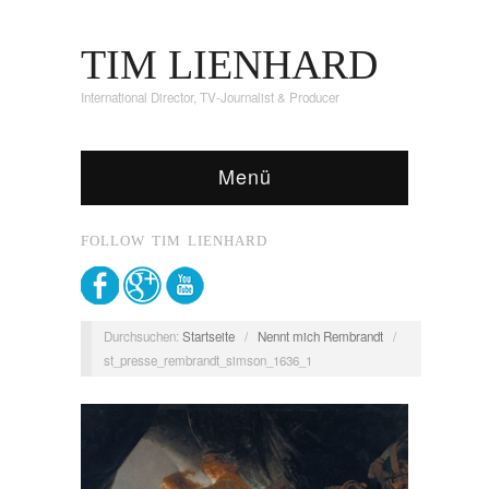
TIM LIENHARD
International Director, TV-Journalist & Producer
Menü
FOLLOW TIM LIENHARD
Durchsuchen:
Startseite
/
Nennt mich Rembrandt
/
st_presse_rembrandt_simson_1636_1