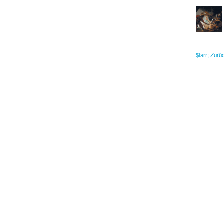
$larr; Zur