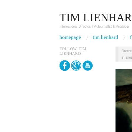
TIM LIENHA
International Director, TV-Journalist & Producer
homepage
tim lienhard
FOLLOW TIM
Durchs
LIENHARD
st_pre