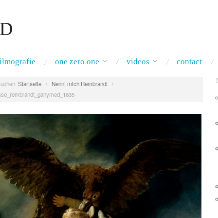
RD
filmografie
one zero one
videos
contact
uchen:
Startseite
/
Nennt mich Rembrandt
/
sse_rembrandt_ganymed_1635