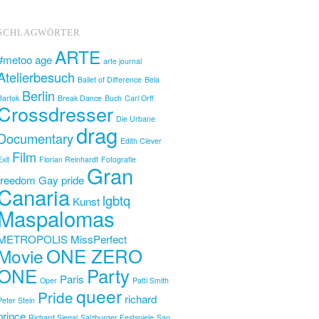
SCHLAGWÖRTER
ARTE
#metoo
age
arte journal
Atelierbesuch
Ballet of Difference
Bela
Berlin
Bartok
Break Dance
Buch
Carl Orff
Crossdresser
Die Urbane
drag
Documentary
Edith Clever
Film
Exit
Florian Reinhardt
Fotografie
Gran
freedom
Gay pride
Canaria
lgbtq
Kunst
Maspalomas
METROPOLIS
MissPerfect
ONE ZERO
Movie
ONE
Party
Paris
Oper
Patti Smith
queer
Pride
richard
Peter Stein
prince
Richard Siegal
Salzburger Festspiele
Sao