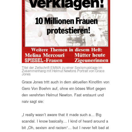
Titel der Zeitschrift EMMA zu einer Sexismusklage im
Zusammenhang mit Helmut Newtons Portrait von Grace
Jones
Grace Jones tritt auch in dem aktuellen Kinofilm von
Gero Von Boehm auf, ohne ein böses Wort gegen
den verehrten Helmut Newton. Fast erstaunt und
naiv sagt sie:
„I really wasn’t aware that it made such a… Big
scandal. I know basically… I kind of heard around a
bit „Oh, sexism and racism“… but I never felt bad at