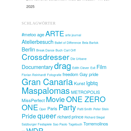
2025
SCHLAGWÖRTER
ARTE
#metoo
age
arte journal
Atelierbesuch
Ballet of Difference
Bela Bartok
Berlin
Break Dance
Buch
Carl Orff
Crossdresser
Die Urbane
drag
Documentary
Film
Edith Clever
Exit
freedom
Gay pride
Florian Reinhardt
Fotografie
Gran Canaria
lgbtq
Kunst
Maspalomas
METROPOLIS
ONE ZERO
Movie
MissPerfect
ONE
Party
Paris
Oper
Patti Smith
Peter Stein
queer
Pride
richard prince
Richard Siegal
Torremolinos
Salzburger Festspiele
Sao Paolo
Tagebuch
WDR