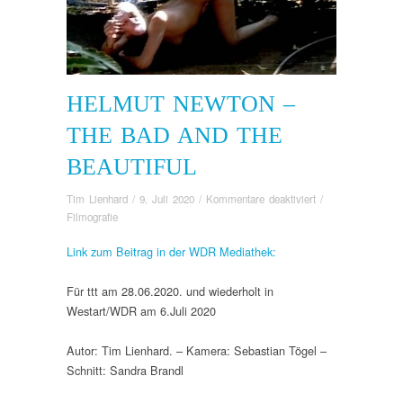
HELMUT NEWTON –
THE BAD AND THE
BEAUTIFUL
für
Tim Lienhard
/
9. Juli 2020
/
Kommentare deaktiviert
/
Helmut
Filmografie
Newton
Link zum Beitrag in der WDR Mediathek:
–
The
Bad
Für ttt am 28.06.2020. und wiederholt in
and
Westart/WDR am 6.Juli 2020
the
Beautiful
Autor: Tim Lienhard. – Kamera: Sebastian Tögel –
Schnitt: Sandra Brandl