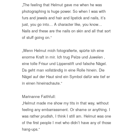
„The feeling that Helmut gave me when he was
photographing is huge power. So when I was with
furs and jewels and hair and lipstick and nails, it’s
just, you go into… A character like, you know…
Nails and these are the nails on skin and all that sort
of stuff going on.“
„Wenn Helmut mich fotografierte, spürte ich eine
enorme Kraft in mir. Ich trug Pelze und Juwelen ,
eine tolle Frisur und Lippenstift und falsche Nägel.
Da geht man vollständig in eine Rolle hinein. Die
Nägel auf der Haut sind ein Symbol dafür wie tief er
in einen hineinschaute.“
Marinanne Faithfull:
„Helmut made me show my tits in that way, without
feeling any embarrassment. Or shame or anything. I
was rather prudish, I think I still am. Helmut was one
of the first people I met who didn’t have any of those
hang-ups.“