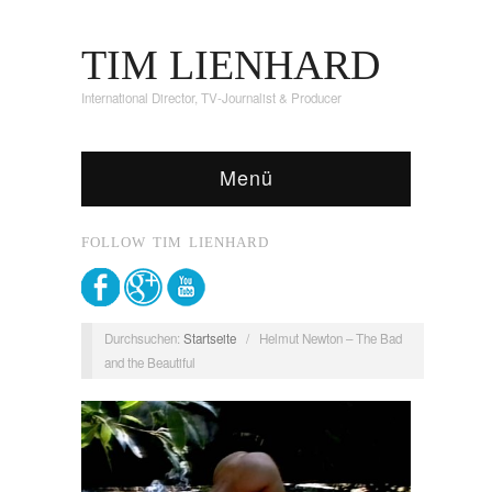
TIM LIENHARD
International Director, TV-Journalist & Producer
Menü
FOLLOW TIM LIENHARD
Durchsuchen:
Startseite
/
Helmut Newton – The Bad
and the Beautiful