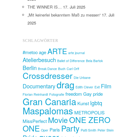
THE WINNER IS…
17. Juli 2025
„Mit keinerlei bekanntem Maß zu messen“
17. Juli
2025
SCHLAGWÖRTER
ARTE
#metoo
age
arte journal
Atelierbesuch
Ballet of Difference
Bela Bartok
Berlin
Break Dance
Buch
Carl Orff
Crossdresser
Die Urbane
drag
Documentary
Film
Edith Clever
Exit
freedom
Gay pride
Florian Reinhardt
Fotografie
Gran Canaria
lgbtq
Kunst
Maspalomas
METROPOLIS
ONE ZERO
Movie
MissPerfect
ONE
Party
Paris
Oper
Patti Smith
Peter Stein
queer