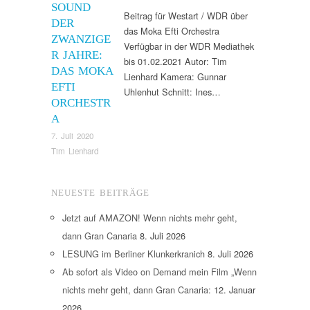
SOUND
Beitrag für Westart / WDR über
DER
das Moka Efti Orchestra
ZWANZIGE
Verfügbar in der WDR Mediathek
R JAHRE:
bis 01.02.2021 Autor: Tim
DAS MOKA
Lienhard Kamera: Gunnar
EFTI
Uhlenhut Schnitt: Ines…
ORCHESTR
A
7. Juli 2020
Tim Lienhard
NEUESTE BEITRÄGE
Jetzt auf AMAZON! Wenn nichts mehr geht,
dann Gran Canaria
8. Juli 2026
LESUNG im Berliner Klunkerkranich
8. Juli 2026
Ab sofort als Video on Demand mein Film „Wenn
nichts mehr geht, dann Gran Canaria:
12. Januar
2026