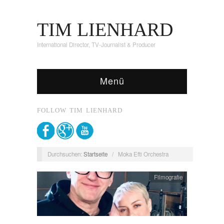
TIM LIENHARD
International Director, TV-Journalist & Producer
Menü
FOLLOW TIM LIENHARD
Durchsuchen:
Startseite
/
Moka Efti Orchestra
Filmografie