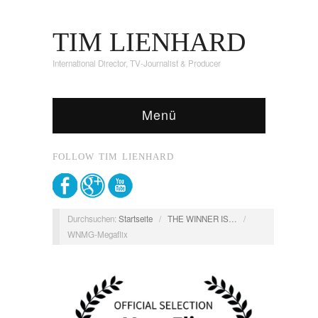
TIM LIENHARD
International Director, TV-Journalist & Producer
Menü
FOLLOW TIM LIENHARD
Durchsuchen:
Startseite
/
THE WINNER IS…
/
WNMG-Megaflix