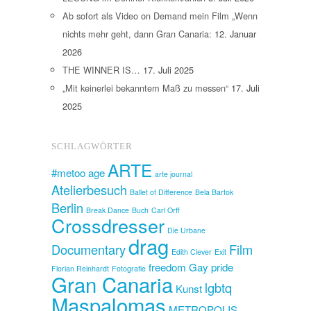
Ab sofort als Video on Demand mein Film „Wenn
nichts mehr geht, dann Gran Canaria:
12. Januar
2026
THE WINNER IS…
17. Juli 2025
„Mit keinerlei bekanntem Maß zu messen“
17. Juli
2025
SCHLAGWÖRTER
ARTE
#metoo
age
arte journal
Atelierbesuch
Ballet of Difference
Bela Bartok
Berlin
Break Dance
Buch
Carl Orff
Crossdresser
Die Urbane
drag
Documentary
Film
Edith Clever
Exit
freedom
Gay pride
Florian Reinhardt
Fotografie
Gran Canaria
lgbtq
Kunst
Maspalomas
METROPOLIS