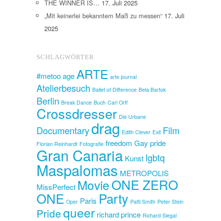
THE WINNER IS…
17. Juli 2025
„Mit keinerlei bekanntem Maß zu messen“
17. Juli
2025
SCHLAGWÖRTER
ARTE
#metoo
age
arte journal
Atelierbesuch
Ballet of Difference
Bela Bartok
Berlin
Break Dance
Buch
Carl Orff
Crossdresser
Die Urbane
drag
Documentary
Film
Edith Clever
Exit
freedom
Gay pride
Florian Reinhardt
Fotografie
Gran Canaria
lgbtq
Kunst
Maspalomas
METROPOLIS
ONE ZERO
Movie
MissPerfect
ONE
Party
Paris
Oper
Patti Smith
Peter Stein
queer
Pride
richard prince
Richard Siegal