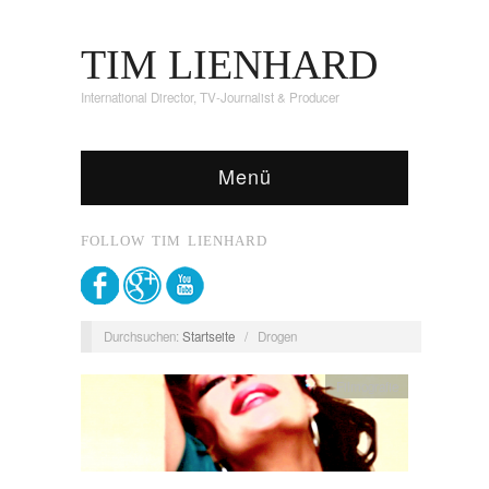
TIM LIENHARD
International Director, TV-Journalist & Producer
Menü
FOLLOW TIM LIENHARD
Durchsuchen:
Startseite
/
Drogen
Filmografie