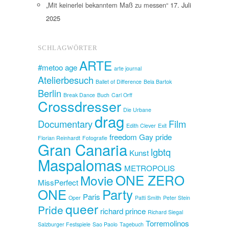
„Mit keinerlei bekanntem Maß zu messen“
17. Juli
2025
SCHLAGWÖRTER
ARTE
#metoo
age
arte journal
Atelierbesuch
Ballet of Difference
Bela Bartok
Berlin
Break Dance
Buch
Carl Orff
Crossdresser
Die Urbane
drag
Documentary
Film
Edith Clever
Exit
freedom
Gay pride
Florian Reinhardt
Fotografie
Gran Canaria
lgbtq
Kunst
Maspalomas
METROPOLIS
ONE ZERO
Movie
MissPerfect
ONE
Party
Paris
Oper
Patti Smith
Peter Stein
queer
Pride
richard prince
Richard Siegal
Torremolinos
Salzburger Festspiele
Sao Paolo
Tagebuch