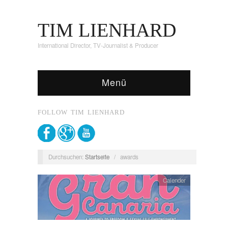
TIM LIENHARD
International Director, TV-Journalist & Producer
Menü
FOLLOW TIM LIENHARD
Durchsuchen:
Startseite
/
awards
Calender