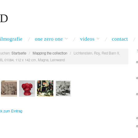
RD
filmografie
one zero one
videos
contact
uchen:
Startseite
/
Mapping the collection
/
Lichtenstein, Roy, Red Barn II,
ML 01084, 112 x 142 cm, Magna, Leinwand
ück zum Eintrag