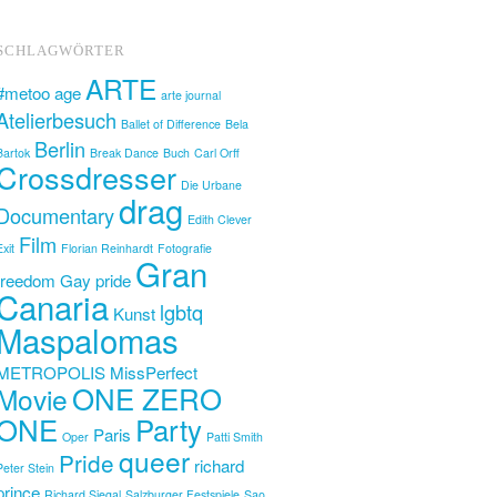
SCHLAGWÖRTER
ARTE
#metoo
age
arte journal
Atelierbesuch
Ballet of Difference
Bela
Berlin
Bartok
Break Dance
Buch
Carl Orff
Crossdresser
Die Urbane
drag
Documentary
Edith Clever
Film
Exit
Florian Reinhardt
Fotografie
Gran
freedom
Gay pride
Canaria
lgbtq
Kunst
Maspalomas
METROPOLIS
MissPerfect
ONE ZERO
Movie
ONE
Party
Paris
Oper
Patti Smith
queer
Pride
richard
Peter Stein
prince
Richard Siegal
Salzburger Festspiele
Sao