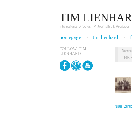
TIM LIENHA
International Director, TV-Journalist & Producer
homepage
tim lienhard
FOLLOW TIM
Durchs
LIENHARD
1969, 
$larr; Zur