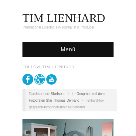
TIM LIENHARD
International Director, TV-Journalist & Producer
Menü
FOLLOW TIM LIENHARD
Durchsuchen:
Startseite
/
Im Gespräch mit dem
Fotografen Star Thomas Demand
/
lienhard-im-
gespräch-fotografen-thomas-demand