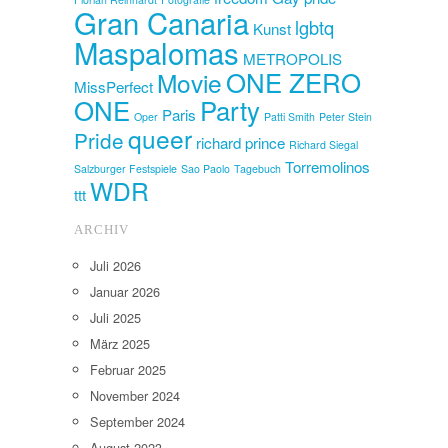
Gran Canaria
lgbtq
Kunst
Maspalomas
METROPOLIS
ONE ZERO
Movie
MissPerfect
ONE
Party
Paris
Oper
Patti Smith
Peter Stein
queer
Pride
richard prince
Richard Siegal
Torremolinos
Salzburger Festspiele
Sao Paolo
Tagebuch
WDR
ttt
ARCHIV
Juli 2026
Januar 2026
Juli 2025
März 2025
Februar 2025
November 2024
September 2024
August 2023