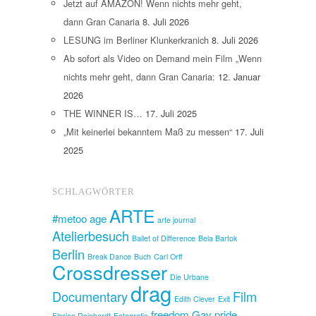
Jetzt auf AMAZON! Wenn nichts mehr geht,
dann Gran Canaria
8. Juli 2026
LESUNG im Berliner Klunkerkranich
8. Juli 2026
Ab sofort als Video on Demand mein Film „Wenn
nichts mehr geht, dann Gran Canaria:
12. Januar
2026
THE WINNER IS…
17. Juli 2025
„Mit keinerlei bekanntem Maß zu messen“
17. Juli
2025
SCHLAGWÖRTER
ARTE
#metoo
age
arte journal
Atelierbesuch
Ballet of Difference
Bela Bartok
Berlin
Break Dance
Buch
Carl Orff
Crossdresser
Die Urbane
drag
Documentary
Film
Edith Clever
Exit
freedom
Gay pride
Florian Reinhardt
Fotografie