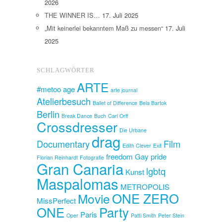
2026
THE WINNER IS…
17. Juli 2025
„Mit keinerlei bekanntem Maß zu messen“
17. Juli
2025
SCHLAGWÖRTER
ARTE
#metoo
age
arte journal
Atelierbesuch
Ballet of Difference
Bela Bartok
Berlin
Break Dance
Buch
Carl Orff
Crossdresser
Die Urbane
drag
Documentary
Film
Edith Clever
Exit
freedom
Gay pride
Florian Reinhardt
Fotografie
Gran Canaria
lgbtq
Kunst
Maspalomas
METROPOLIS
ONE ZERO
Movie
MissPerfect
ONE
Party
Paris
Oper
Patti Smith
Peter Stein