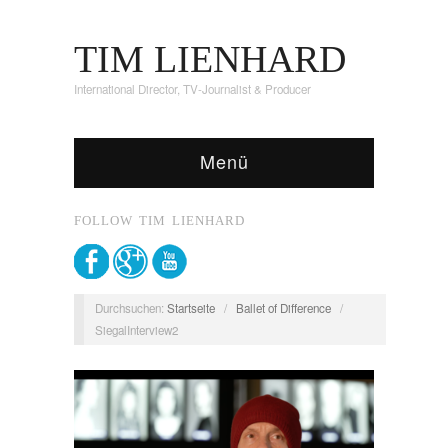
TIM LIENHARD
International Director, TV-Journalist & Producer
Menü
FOLLOW TIM LIENHARD
Durchsuchen:
Startseite
/
Ballet of Difference
/
SiegalInterview2